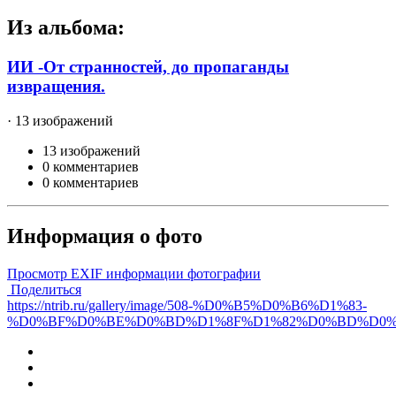
Из альбома:
ИИ -От странностей, до пропаганды
извращения.
· 13 изображений
13 изображений
0 комментариев
0 комментариев
Информация о фото
Просмотр EXIF информации фотографии
Поделиться
https://ntrib.ru/gallery/image/508-%D0%B5%D0%B6%D1%83-
%D0%BF%D0%BE%D0%BD%D1%8F%D1%82%D0%BD%D0%