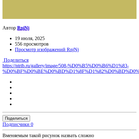
Автор
RnjNj
19 июля, 2025
556 просмотров
Просмотр изображений RnjNj
Поделиться
https://ntrib.ru/gallery/image/508-%D0%B5%D0%B6%D1%83-
%D0%BF%D0%BE%D0%BD%D1%8F%D1%82%D0%BD%D0%
Поделиться
Подписчики
0
Вменяемым такой рисунок назвать сложно