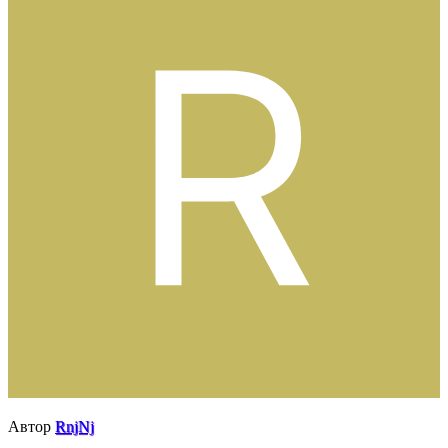
Автор
RnjNj