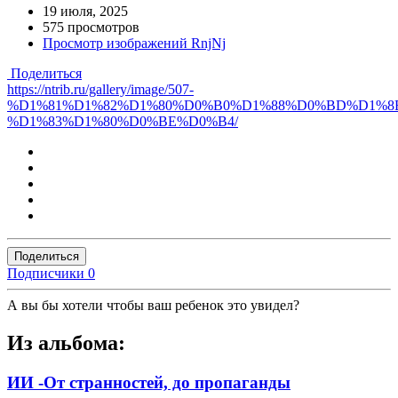
19 июля, 2025
575 просмотров
Просмотр изображений RnjNj
Поделиться
https://ntrib.ru/gallery/image/507-
%D1%81%D1%82%D1%80%D0%B0%D1%88%D0%BD%D1%8
%D1%83%D1%80%D0%BE%D0%B4/
Поделиться
Подписчики
0
А вы бы хотели чтобы ваш ребенок это увидел?
Из альбома:
ИИ -От странностей, до пропаганды