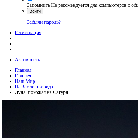
Запомнить
Не рекомендуется для компьютеров с о
Войти
Забыли пароль?
Регистрация
Активность
Главная
Галерея
Наш Мир
На Земле природа
Луна, похожая на Сатурн