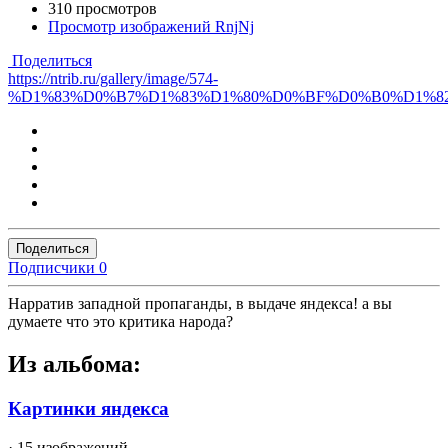
310 просмотров
Просмотр изображений RnjNj
Поделиться
https://ntrib.ru/gallery/image/574-
%D1%83%D0%B7%D1%83%D1%80%D0%BF%D0%B0%D1%8
Поделиться
Подписчики
0
Нарратив западной пропаганды, в выдаче яндекса! а вы
думаете что это критика народа?
Из альбома:
Картинки яндекса
· 15 изображений