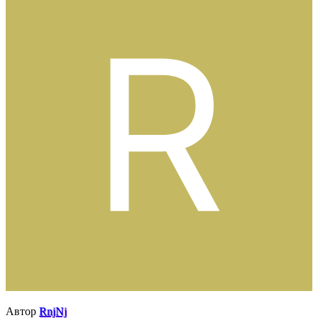
Автор
RnjNj