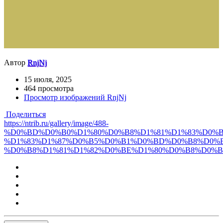
Автор
RnjNj
15 июля, 2025
464 просмотра
Просмотр изображений RnjNj
Поделиться
https://ntrib.ru/gallery/image/488-
%D0%BD%D0%B0%D1%80%D0%B8%D1%81%D1%83%D0%B
%D1%83%D1%87%D0%B5%D0%B1%D0%BD%D0%B8%D0%
%D0%B8%D1%81%D1%82%D0%BE%D1%80%D0%B8%D0%B