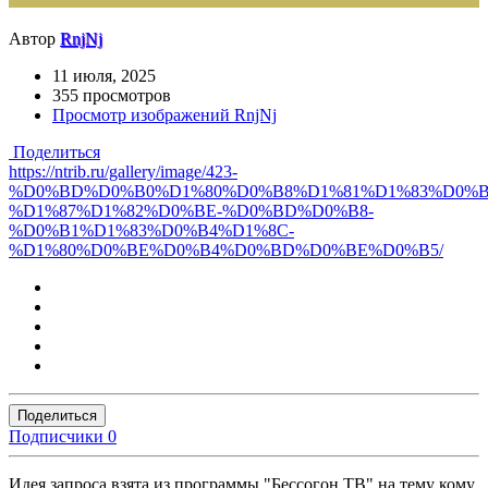
Автор
RnjNj
11 июля, 2025
355 просмотров
Просмотр изображений RnjNj
Поделиться
https://ntrib.ru/gallery/image/423-
%D0%BD%D0%B0%D1%80%D0%B8%D1%81%D1%83%D0%B
%D1%87%D1%82%D0%BE-%D0%BD%D0%B8-
%D0%B1%D1%83%D0%B4%D1%8C-
%D1%80%D0%BE%D0%B4%D0%BD%D0%BE%D0%B5/
Поделиться
Подписчики
0
Идея запроса взята из программы "Бессогон ТВ" на тему кому