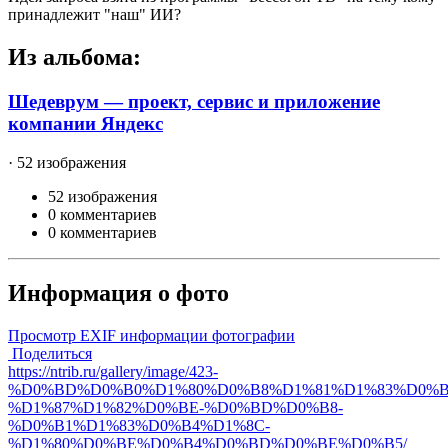
принадлежит "наш" ИИ?
Из альбома:
Шедеврум — проект, сервис и приложение
компании Яндекс
· 52 изображения
52 изображения
0 комментариев
0 комментариев
Информация о фото
Просмотр EXIF информации фотографии
Поделиться
https://ntrib.ru/gallery/image/423-
%D0%BD%D0%B0%D1%80%D0%B8%D1%81%D1%83%D0%B
%D1%87%D1%82%D0%BE-%D0%BD%D0%B8-
%D0%B1%D1%83%D0%B4%D1%8C-
%D1%80%D0%BE%D0%B4%D0%BD%D0%BE%D0%B5/