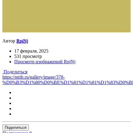
Автор
RnjNj
17 февраля, 2025
531 просмотр
Просмотр изображений RnjNj
Поделиться
https://ntrib.ru/gallery/image/378-
%D0%B3%D1%80%D0%BE%D1%81%D1%81%D1%83%D0%BB%D
Поделиться