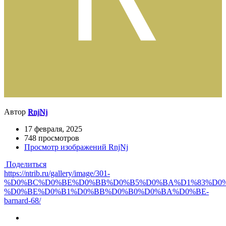
Автор
RnjNj
17 февраля, 2025
748 просмотров
Просмотр изображений RnjNj
Поделиться
https://ntrib.ru/gallery/image/301-
%D0%BC%D0%BE%D0%BB%D0%B5%D0%BA%D1%83%D0%
%D0%BE%D0%B1%D0%BB%D0%B0%D0%BA%D0%BE-
barnard-68/