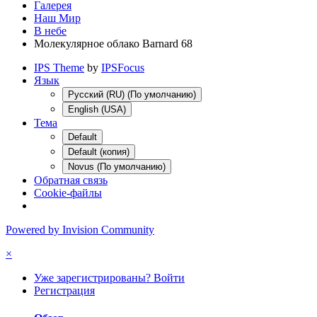
Галерея
Наш Мир
В небе
Молекулярное облако Barnard 68
IPS Theme
by
IPSFocus
Язык
Русский (RU) (По умолчанию)
English (USA)
Тема
Default
Default (копия)
Novus (По умолчанию)
Обратная связь
Cookie-файлы
Powered by Invision Community
×
Уже зарегистрированы? Войти
Регистрация