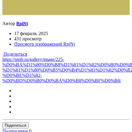
Автор
RnjNj
17 февраля, 2025
431 просмотр
Просмотр изображений RnjNj
Поделиться
https://ntrib.ru/gallery/image/225-
%D0%BA%D1%80%D0%B8%D1%81%D1%82%D0%B0%D0%
%D1%81%D1%80%D0%B5%D0%B4%D1%81%D1%82%D0%B2
%D0%BE%D1%82-
%D0%BD%D0%B0%D0%BA%D0%B8%D0%BF%D0%B8/
Поделиться
Подписчики
0