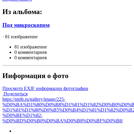
Из альбома:
Под микроскопом
· 81 изображение
81 изображение
0 комментариев
0 комментариев
Информация о фото
Просмотр EXIF информации фотографии
Поделиться
https://ntrib.ru/gallery/image/225-
%D0%BA%D1%80%D0%B8%D1%81%D1%82%D0%B0%D0%
%D1%81%D1%80%D0%B5%D0%B4%D1%81%D1%82%D0%B2
%D0%BE%D1%82-
%D0%BD%D0%B0%D0%BA%D0%B8%D0%BF%D0%B8/