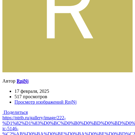
Автор
RnjNj
17 февраля, 2025
517 просмотров
Просмотр изображений RnjNj
Поделиться
https://ntrib.ru/gallery/image/222-
%D1%82%D1%83%D0%BC%D0%B0%D0%BD%D0%BD%D0%
ic-5146-
%C2%AB%D0%BA%D0%BE%D0%BA%D0%BE%D0%BD%C2