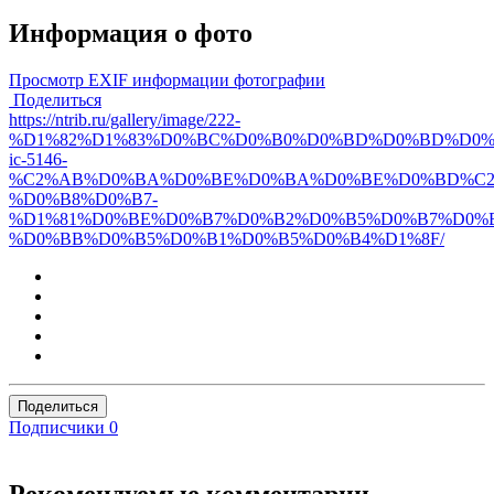
Информация о фото
Просмотр EXIF информации фотографии
Поделиться
https://ntrib.ru/gallery/image/222-
%D1%82%D1%83%D0%BC%D0%B0%D0%BD%D0%BD%D0%
ic-5146-
%C2%AB%D0%BA%D0%BE%D0%BA%D0%BE%D0%BD%C2
%D0%B8%D0%B7-
%D1%81%D0%BE%D0%B7%D0%B2%D0%B5%D0%B7%D0%B
%D0%BB%D0%B5%D0%B1%D0%B5%D0%B4%D1%8F/
Поделиться
Подписчики
0
Рекомендуемые комментарии