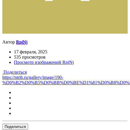
Автор
RnjNj
17 февраля, 2025
535 просмотров
Просмотр изображений RnjNj
Поделиться
https://ntrib.ru/gallery/image/190-
%D0%B2%D0%B5%D0%BB%D0%BE%D1%81%D0%B8%D0%
Поделиться