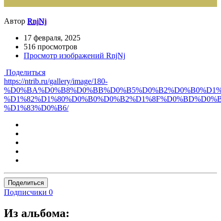
Автор
RnjNj
17 февраля, 2025
516 просмотров
Просмотр изображений RnjNj
Поделиться
https://ntrib.ru/gallery/image/180-
%D0%BA%D0%B8%D0%BB%D0%B5%D0%B2%D0%B0%D1%
%D1%82%D1%80%D0%B0%D0%B2%D1%8F%D0%BD%D0%B
%D1%83%D0%B6/
Поделиться
Подписчики
0
Из альбома: