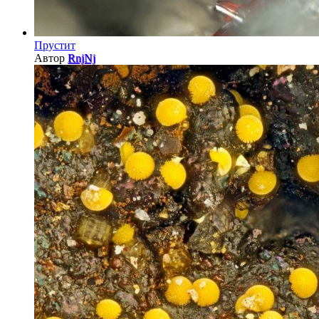
Прустит
Автор
RnjNj