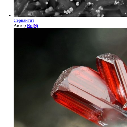
Сервантит
Автор
RnjNj