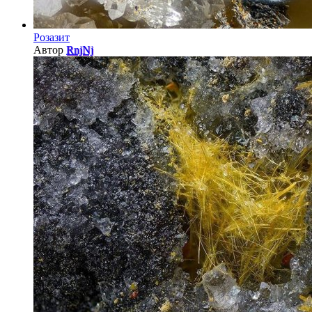
Розазит
Автор
RnjNj