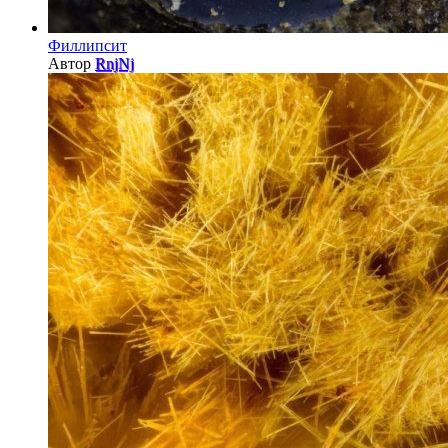
Филлипсит
Автор
RnjNj