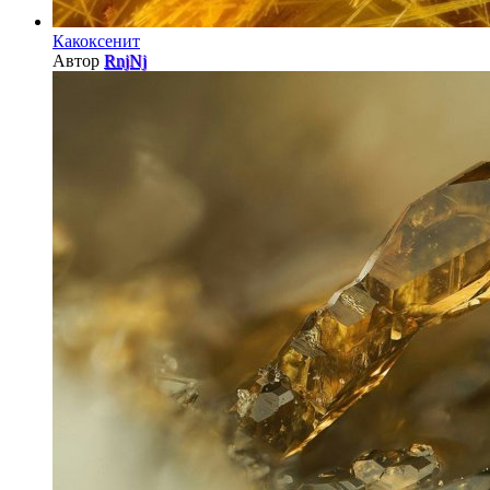
Какоксенит
Автор
RnjNj