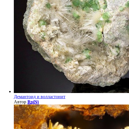
Демантоид и волластонит
Автор
RnjNj