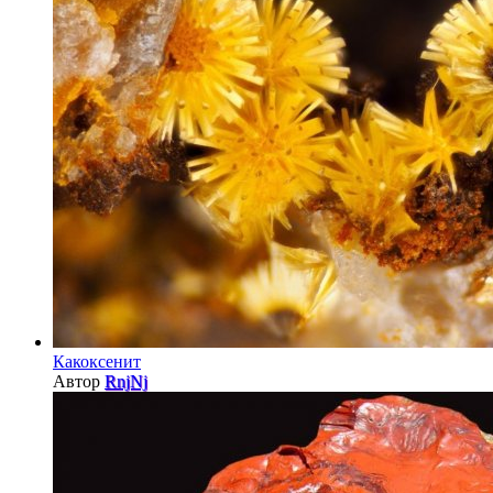
Какоксенит
Автор
RnjNj