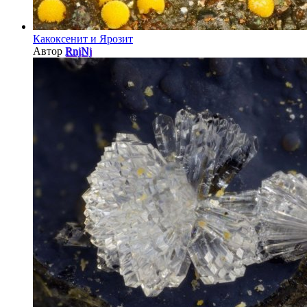
Какоксенит и Ярозит
Автор
RnjNj