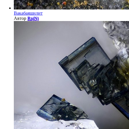
Вакабаяшилит
Автор
RnjNj