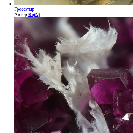
Гроссуляр
Автор
RnjNj