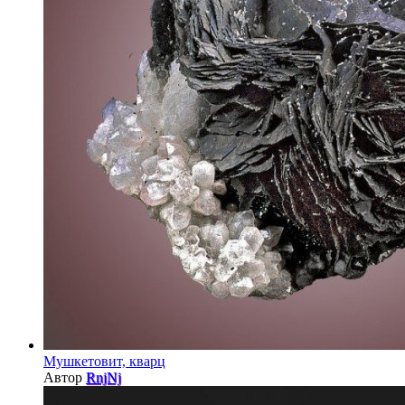
Мушкетовит, кварц
Автор
RnjNj