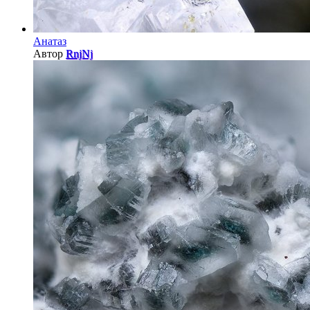
Анатаз
Автор
RnjNj