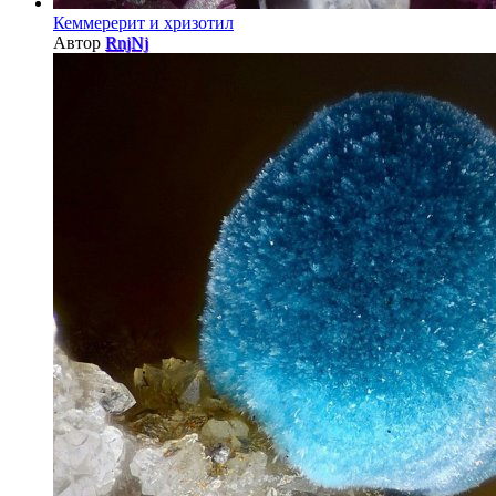
Кеммерерит и хризотил
Автор
RnjNj