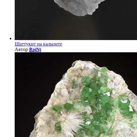
Шаттукит на кальците
Автор
RnjNj