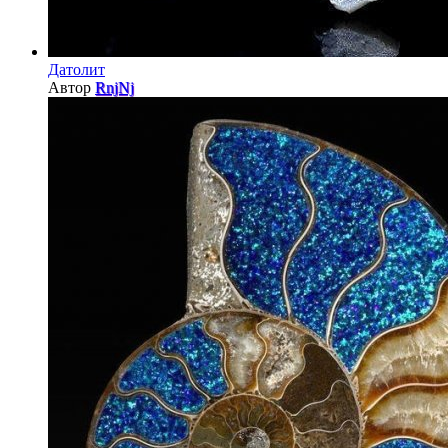
Датолит
Автор
RnjNj