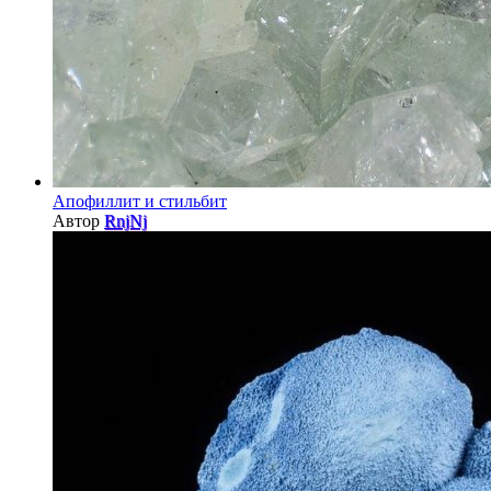
Апофиллит и стильбит
Автор
RnjNj