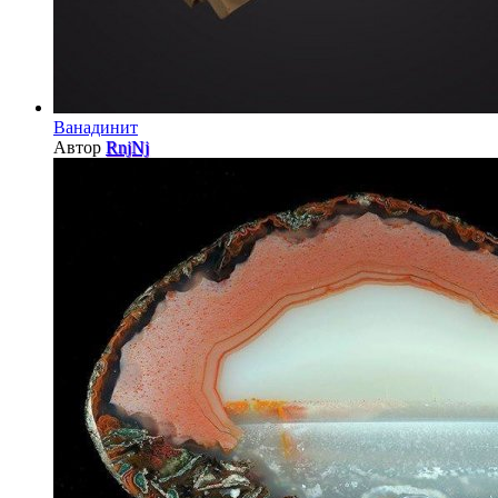
Ванадинит
Автор
RnjNj