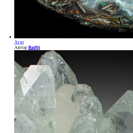
Агат
Автор
RnjNj