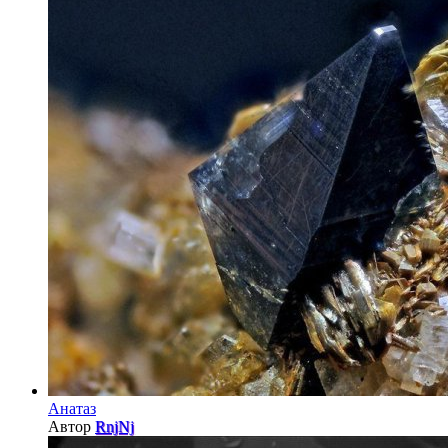
Анатаз
Автор
RnjNj