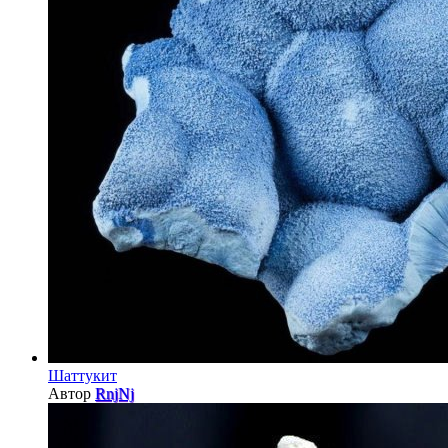
Шаттукит
Автор
RnjNj