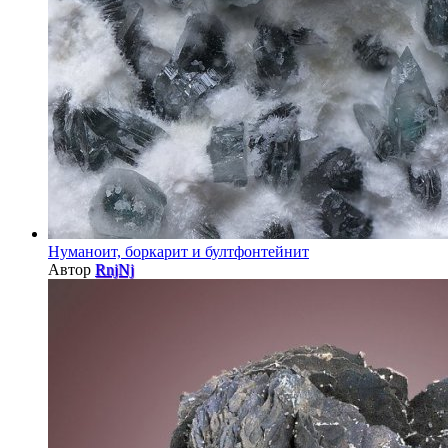
Нуманоит, боркарит и бултфонтейнит
Автор
RnjNj