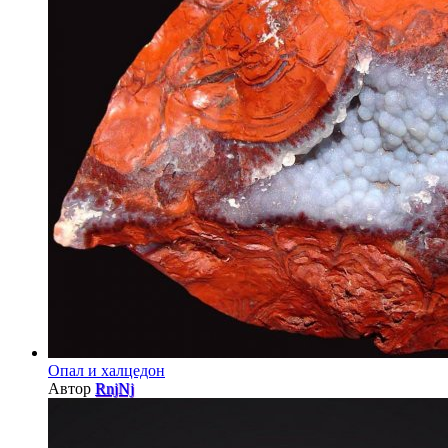
Опал и халцедон
Автор
RnjNj