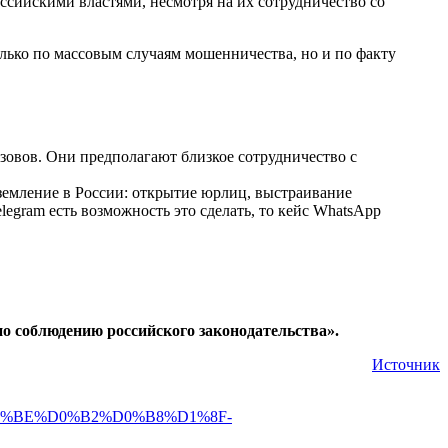
оссийскими властями, несмотря на их сотрудничество со
лько по массовым случаям мошенничества, но и по факту
зовов. Они предполагают близкое сотрудничество с
иземление в России: открытие юрлиц, выстраивание
egram есть возможность это сделать, то кейс WhatsApp
по соблюдению российского законодательства».
Источник
%D0%BE%D0%B2%D0%B8%D1%8F-