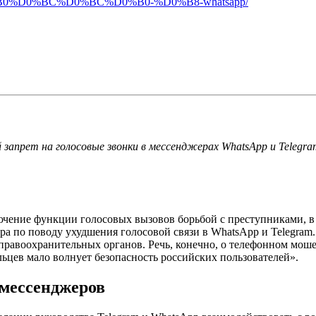
%D0%BC%D0%BC%D0%B0-%D0%B8-whatsapp/
апрет на голосовые звонки в мессенджерах WhatsApp и Telegram
ючение функции голосовых вызовов борьбой с преступниками, 
а по поводу ухудшения голосовой связи в WhatsApp и Telegram.
 правоохранительных органов. Речь, конечно, о телефонном мо
ьцев мало волнует безопасность российских пользователей».
 мессенджеров