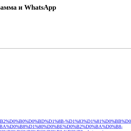
рамма и WhatsApp
D0%B7%D0%B2%D0%B0%D0%BD%D1%8B-%D1%83%D1%81%D0%BB
BA%D0%B8%D1%80%D0%BE%D0%B2%D0%BA%D0%B8-