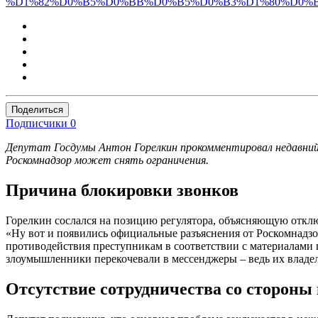
%D1%82%D0%B5%D0%BB%D0%B5%D0%B3%D1%80%D0%B0
Поделиться
Подписчики
0
Депутат Госдумы Антон Горелкин прокомментировал недавний з
Роскомнадзор может снять ограничения.
Причина блокировки звонков
Горелкин сослался на позицию регулятора, объясняющую откл
«Ну вот и появились официальные разъяснения от Роскомнадзор
противодействия преступникам в соответствии с материалами
злоумышленники перекочевали в мессенджеры – ведь их владел
Отсутствие сотрудничества со стороны