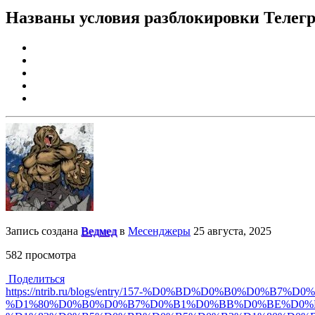
Названы условия разблокировки Телег
Запись создана
Ведмед
в
Месенджеры
25 августа, 2025
582 просмотра
Поделиться
https://ntrib.ru/blogs/entry/157-%D0%BD%D0%B0%
%D1%80%D0%B0%D0%B7%D0%B1%D0%BB%D0%BE%D0%