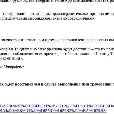
елании руководства Telegram и WhatsApp взаимодействовать с р
яют информацию по запросам правоохранительных органов не то
и спецслужбами мессенджеры активно сотрудничают».
ю, являются единственным путем к восстановлению голосовых вы
ызовы в Telegram и WhatsApp снова будут доступны – это их пр
ловное соблюдение всех прочих российских законов. И если у Tel
ой компании».
ием Минцифры:
ах будет восстановлен в случае выполнения ими требований 
D0%B7%D0%B2%D0%B0%D0%BD%D1%8B-%D1%83%D1%81%D0%BB
BA%D0%B8%D1%80%D0%BE%D0%B2%D0%BA%D0%B8-