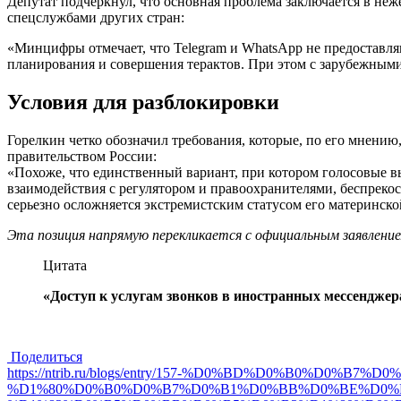
Депутат подчеркнул, что основная проблема заключается в неж
спецслужбами других стран:
«Минцифры отмечает, что Telegram и WhatsApp не предоставл
планирования и совершения терактов. При этом с зарубежным
Условия для разблокировки
Горелкин четко обозначил требования, которые, по его мнени
правительством России:
«Похоже, что единственный вариант, при котором голосовые в
взаимодействия с регулятором и правоохранителями, беспрекос
серьезно осложняется экстремистским статусом его материнск
Эта позиция напрямую перекликается с официальным заявлен
Цитата
«Доступ к услугам звонков в иностранных мессенджер
Поделиться
https://ntrib.ru/blogs/entry/157-%D0%BD%D0%B0%
%D1%80%D0%B0%D0%B7%D0%B1%D0%BB%D0%BE%D0%