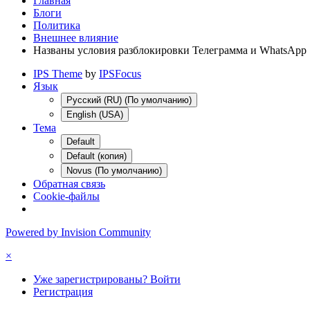
Главная
Блоги
Политика
Внешнее влияние
Названы условия разблокировки Телеграмма и WhatsApp
IPS Theme
by
IPSFocus
Язык
Русский (RU) (По умолчанию)
English (USA)
Тема
Default
Default (копия)
Novus (По умолчанию)
Обратная связь
Cookie-файлы
Powered by Invision Community
×
Уже зарегистрированы? Войти
Регистрация