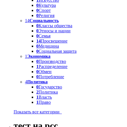
1
Искусство
0
Культура
0
Спорт
0
Религия
14
Социальность
0
Классы общества
0
Этносы и нации
0
Семья
14
Просвещение
0
Медицина
0
Социальная защита
1
Экономика
0
Производство
1
Распределение
0
Обмен
0
Потребление
4
Политика
0
Государство
2
Политика
1
Власть
1
Право
Показать все категории
тест на рсс