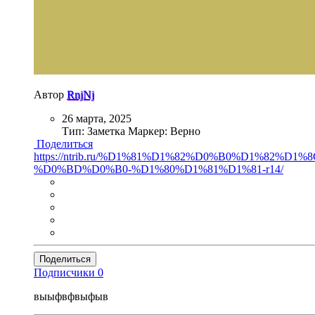
Автор
RnjNj
26 марта, 2025
Тип: Заметка
Маркер: Верно
Поделиться
https://ntrib.ru/%D1%81%D1%82%D0%B0%D1%
%D0%BD%D0%B0-%D1%80%D1%81%D1%81-r14/
Поделиться
Подписчики
0
выыфвфвыфыв