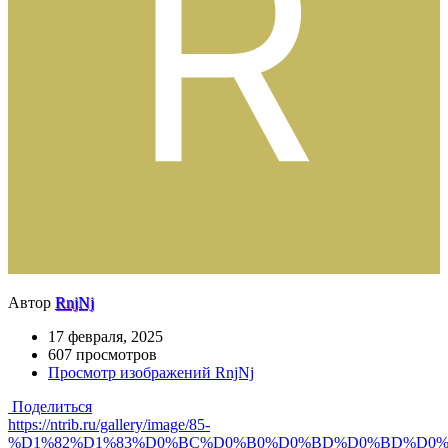
Автор
RnjNj
17 февраля, 2025
607 просмотров
Просмотр изображений RnjNj
Поделиться
https://ntrib.ru/gallery/image/85-
%D1%82%D1%83%D0%BC%D0%B0%D0%BD%D0%BD%D0%