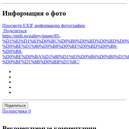
Информация о фото
Просмотр EXIF информации фотографии
Поделиться
https://ntrib.ru/gallery/image/85-
%D1%82%D1%83%D0%BC%D0%B0%D0%BD%D0%BD%D0%
%D0%BE%D1%80%D0%B8%D0%BE%D0%BD%D0%B0-
%D0%B8-
%D0%BE%D0%BA%D1%80%D1%83%D0%B6%D0%B0%D1%8
%D0%BF%D1%8B%D0%BB%D1%8C/
Поделиться
Подписчики
0
Рекомендуемые комментарии