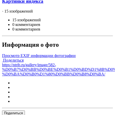
Картинки яндекса
· 15 изображений
15 изображений
0 комментариев
0 комментариев
Информация о фото
Просмотр EXIF информации фотографии
Поделиться
https://ntrib.ru/gallery/image/582-
%D0%B7%D0%BB%D0%BE%D0%B1%D0%BD%D1%8B%D0%
%D0%BA%D0%B0%D1%80%D0%BB%D0%B8%D0%BA/
Поделиться