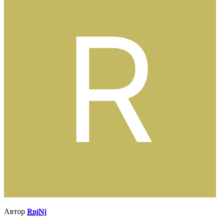
Автор
RnjNj