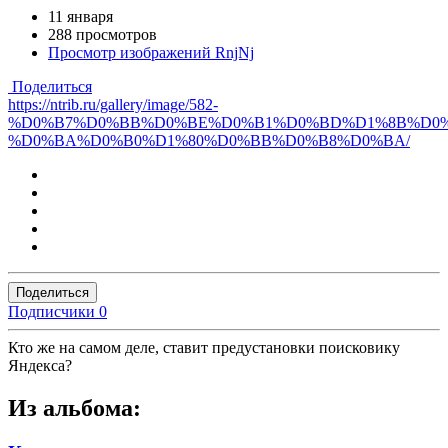
11 января
288 просмотров
Просмотр изображений RnjNj
Поделиться
https://ntrib.ru/gallery/image/582-
%D0%B7%D0%BB%D0%BE%D0%B1%D0%BD%D1%8B%D0%
%D0%BA%D0%B0%D1%80%D0%BB%D0%B8%D0%BA/
Поделиться
Подписчики
0
Кто же на самом деле, ставит предустановки поисковику
Яндекса?
Из альбома: