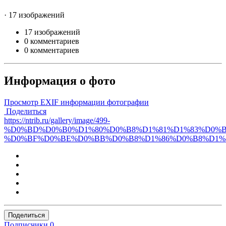
· 17 изображений
17 изображений
0 комментариев
0 комментариев
Информация о фото
Просмотр EXIF информации фотографии
Поделиться
https://ntrib.ru/gallery/image/499-
%D0%BD%D0%B0%D1%80%D0%B8%D1%81%D1%83%D0%B
%D0%BF%D0%BE%D0%BB%D0%B8%D1%86%D0%B8%D1%8
Поделиться
Подписчики
0