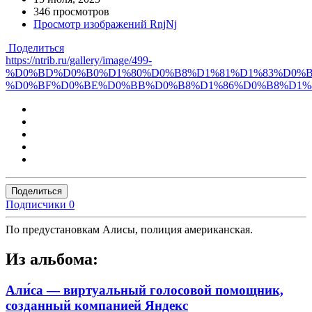
346 просмотров
Просмотр изображений RnjNj
Поделиться
https://ntrib.ru/gallery/image/499-
%D0%BD%D0%B0%D1%80%D0%B8%D1%81%D1%83%D0%B
%D0%BF%D0%BE%D0%BB%D0%B8%D1%86%D0%B8%D1%8
Поделиться
Подписчики
0
По предустановкам Алисы, полиция американская.
Из альбома:
Али́са — виртуальный голосовой помощник,
созданный компанией Яндекс