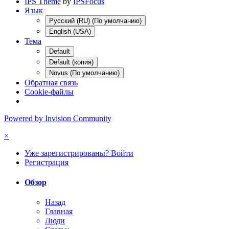
IPS Theme
by
IPSFocus
Язык
Русский (RU) (По умолчанию)
English (USA)
Тема
Default
Default (копия)
Novus (По умолчанию)
Обратная связь
Cookie-файлы
Powered by Invision Community
×
Уже зарегистрированы? Войти
Регистрация
Обзор
Назад
Главная
Люди