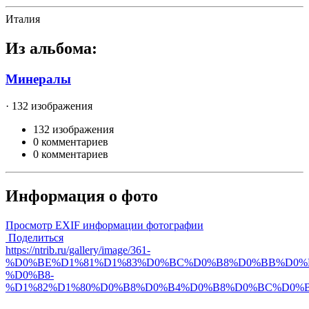
Италия
Из альбома:
Минералы
· 132 изображения
132 изображения
0 комментариев
0 комментариев
Информация о фото
Просмотр EXIF информации фотографии
Поделиться
https://ntrib.ru/gallery/image/361-
%D0%BE%D1%81%D1%83%D0%BC%D0%B8%D0%BB%D0%B
%D0%B8-
%D1%82%D1%80%D0%B8%D0%B4%D0%B8%D0%BC%D0%B