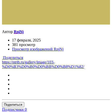
Автор
RnjNj
17 февраля, 2025
381 просмотр
Просмотр изображений RnjNj
Поделиться
https://ntrib.ru/gallery/image/103-
%D0%B3%D0%B0%D0%BB%D0%B8%D1%82/
Поделиться
Подписчики
0