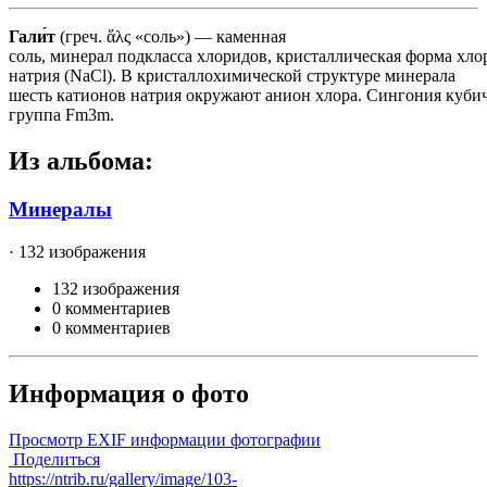
Гали́т
(греч. ἅλς «соль») — каменная
соль, минерал подкласса хлоридов, кристаллическая форма хло
натрия (NaCl). В кристаллохимической структуре минерала
шесть катионов натрия окружают анион хлора. Сингония кубич
группа Fm3m.
Из альбома:
Минералы
· 132 изображения
132 изображения
0 комментариев
0 комментариев
Информация о фото
Просмотр EXIF информации фотографии
Поделиться
https://ntrib.ru/gallery/image/103-