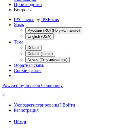
Производство
Вопросы
IPS Theme
by
IPSFocus
Язык
Русский (RU) (По умолчанию)
English (USA)
Тема
Default
Default (копия)
Novus (По умолчанию)
Обратная связь
Cookie-файлы
Powered by Invision Community
×
Уже зарегистрированы? Войти
Регистрация
Обзор